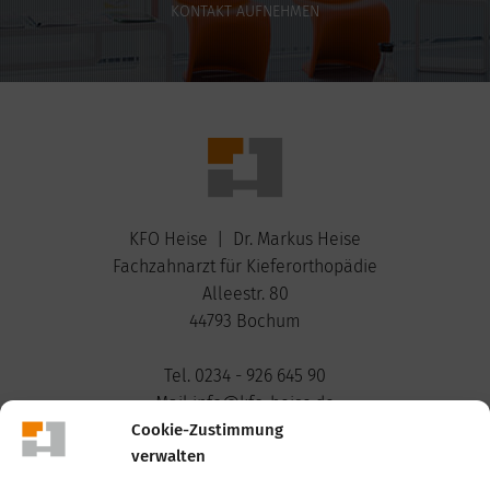
KONTAKT AUFNEHMEN
KFO Heise | Dr. Markus Heise
Fachzahnarzt für Kieferorthopädie
Alleestr. 80
44793 Bochum
Tel. 0234 - 926 645 90
Mail info@kfo-heise.de
Cookie-Zustimmung
verwalten
Praxiszeiten