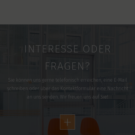
vorsichtig versuchen, es mit der Hand wieder
Reibung kann mit etwas Wachs die störende Stelle
zuzudrücken. Achten Sie bitte darauf, dass der Draht
abgedeckt werden. Vereinbaren Sie zeitnah einen
durch das Bracket läuft.
Termin bei uns.
INTERESSE ODER
FRAGEN?
Sie können uns gerne telefonisch erreichen, eine E-Mail
schreiben oder über das Kontaktformular eine Nachricht
an uns senden. Wir freuen uns auf Sie!
+